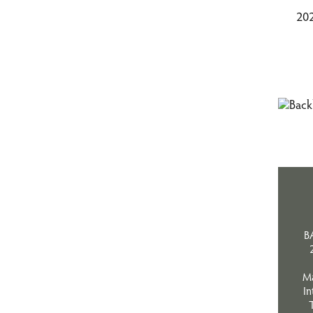
202
B
M
In