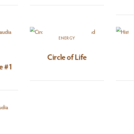
ENERGY
Circle of Life
fe #1