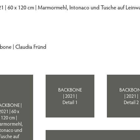
1 | 60 x 120 cm | Marmormehl, Intonaco und Tusche auf Lein
BACKBONE
BACKBO
| 2021 |
| 2021 |
Detail 1
Detail 2
ACKBONE |
2021 | 60 x
120 cm |
armormehl,
tonaco und
Tusche auf