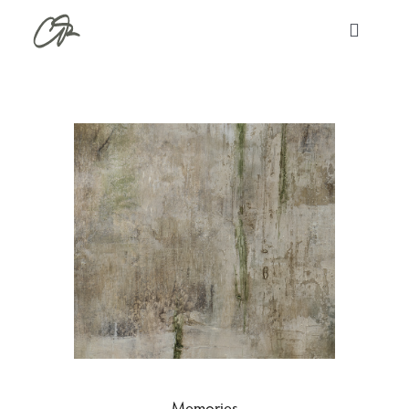
Zum
Toggle
Inhalt
Navigati
springen
Home
Werke
Ausstellungen
About
Kontakt
Memories